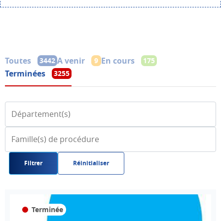
Toutes
A venir
En cours
3442
9
175
Terminées
3255
Filtrer
Réinitialiser
Terminée