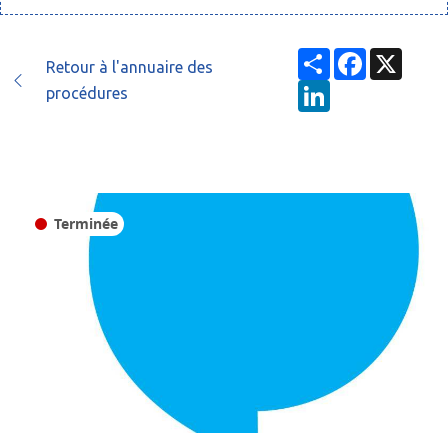
Partager
Facebook
X
Retour à l'annuaire des
LinkedIn
procédures
Terminée