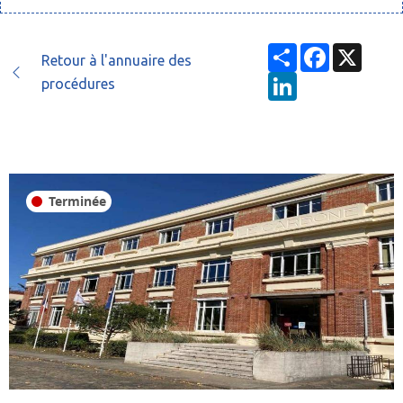
Partager
Facebook
X
Retour à l'annuaire des
LinkedIn
procédures
Terminée