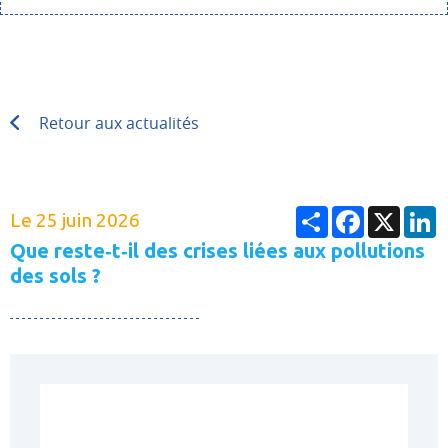
Retour aux actualités
Partager
Facebook
X
L
Le 25 juin 2026
Que reste‑t‑il des crises liées aux pollutions
des sols ?