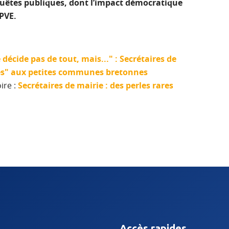
enquêtes publiques, dont l’impact démocratique
PPVE.
décide pas de tout, mais..." : Secrétaires de
bles" aux petites communes bretonnes
ire :
Secrétaires de mairie : des perles rares
Accès rapides